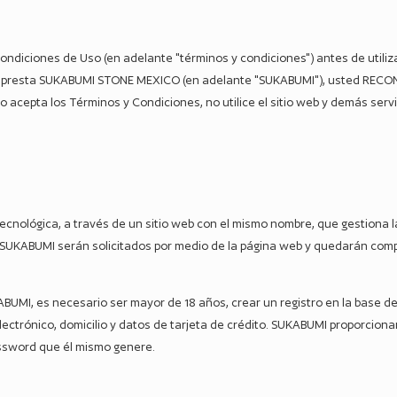
iciones de Uso (en adelante "términos y condiciones") antes de utilizar e
 que presta SUKABUMI STONE MEXICO (en adelante "SUKABUMI"), usted REC
o acepta los Términos y Condiciones, no utilice el sitio web y demás ser
nológica, a través de un sitio web con el mismo nombre, que gestiona l
a SUKABUMI serán solicitados por medio de la página web y quedarán com
KABUMI, es necesario ser mayor de 18 años, crear un registro en la base
lectrónico, domicilio y datos de tarjeta de crédito. SUKABUMI proporcion
password que él mismo genere.