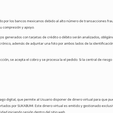
gido por los bancos mexicanos debido al alto número de transacciones fra
 tu compresión y apoyo.
os generados con tarjetas de crédito o débito serán analizados, obligánd
trónico, además de adjuntar una foto por ambos lados de la identificación 
acción, se acepta el cobro y se procesa la el pedido. Si la central de riesg
ago digital, que permite al Usuario disponer de dinero virtual para que p
ertados por SUKABUMI. Este dinero virtual es emitido y gestionado exclu
dad iniciando sesión dentro del sitio web.