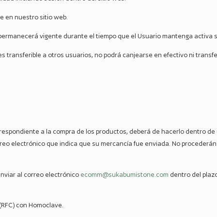
e en nuestro sitio web.
 permanecerá vigente durante el tiempo que el Usuario mantenga activa 
s transferible a otros usuarios, no podrá canjearse en efectivo ni transf
 correspondiente a la compra de los productos, deberá de hacerlo dentro de
rreo electrónico que indica que su mercancía fue enviada. No procederán
 enviar al correo electrónico
ecomm@sukabumistone.com
dentro del plazo
 (RFC) con Homoclave.