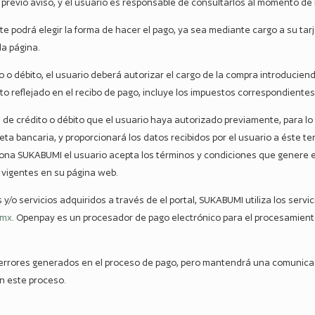
 previo aviso, y el usuario es responsable de consultarlos al momento de
nte podrá elegir la forma de hacer el pago, ya sea mediante cargo a su tarje
a página.
to o débito, el usuario deberá autorizar el cargo de la compra introducie
sto reflejado en el recibo de pago, incluye los impuestos correspondientes
a de crédito o débito que el usuario haya autorizado previamente, para lo 
jeta bancaria, y proporcionará los datos recibidos por el usuario a éste t
ona SUKABUMI el usuario acepta los términos y condiciones que genere el 
 vigentes en su página web.
 y/o servicios adquiridos a través de el portal, SUKABUMI utiliza los serv
.mx
. Openpay es un procesador de pago electrónico para el procesamient
errores generados en el proceso de pago, pero mantendrá una comunicaci
n este proceso.