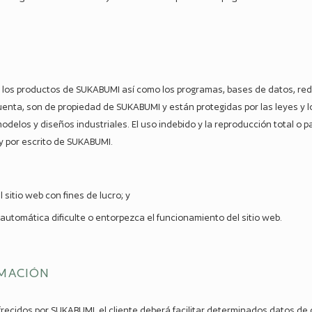
 a los productos de SUKABUMI así como los programas, bases de datos, r
cuenta, son de propiedad de SUKABUMI y están protegidas por las leyes y 
odelos y diseños industriales. El uso indebido y la reproducción total o 
 y por escrito de SUKABUMI.
 sitio web con fines de lucro; y
utomática dificulte o entorpezca el funcionamiento del sitio web.
RMACIÓN
 ofrecidos por SUKABUMI, el cliente deberá facilitar determinados datos de