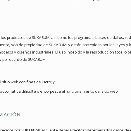
 a los productos de SUKABUMI así como los programas, bases de datos, r
cuenta, son de propiedad de SUKABUMI y están protegidas por las leyes y 
odelos y diseños industriales. El uso indebido y la reproducción total o 
 y por escrito de SUKABUMI.
 sitio web con fines de lucro; y
utomática dificulte o entorpezca el funcionamiento del sitio web.
RMACIÓN
 ofrecidos por SUKABUMI, el cliente deberá facilitar determinados datos de