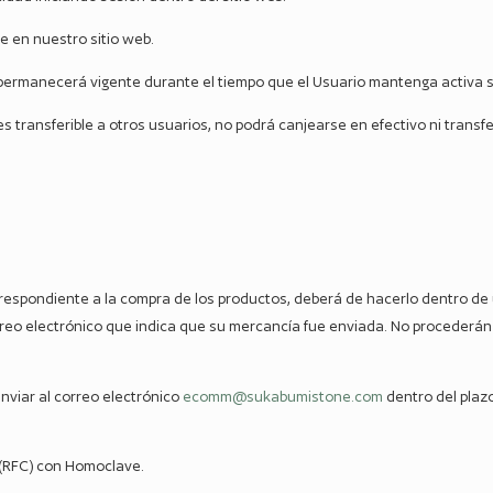
e en nuestro sitio web.
 permanecerá vigente durante el tiempo que el Usuario mantenga activa 
s transferible a otros usuarios, no podrá canjearse en efectivo ni transf
 correspondiente a la compra de los productos, deberá de hacerlo dentro de
rreo electrónico que indica que su mercancía fue enviada. No procederán
 enviar al correo electrónico
ecomm@sukabumistone.com
dentro del plazo
 (RFC) con Homoclave.