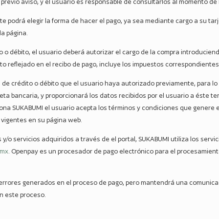
 previo aviso, y el usuario es responsable de consultarlos al momento de
nte podrá elegir la forma de hacer el pago, ya sea mediante cargo a su tarje
a página.
to o débito, el usuario deberá autorizar el cargo de la compra introducie
sto reflejado en el recibo de pago, incluye los impuestos correspondientes
a de crédito o débito que el usuario haya autorizado previamente, para lo 
jeta bancaria, y proporcionará los datos recibidos por el usuario a éste t
ona SUKABUMI el usuario acepta los términos y condiciones que genere el 
 vigentes en su página web.
 y/o servicios adquiridos a través de el portal, SUKABUMI utiliza los serv
.mx
. Openpay es un procesador de pago electrónico para el procesamient
errores generados en el proceso de pago, pero mantendrá una comunicaci
n este proceso.